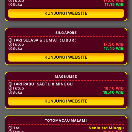
Tutup
17:00 WIB
Buka
17:15 WIB
KUNJUNGI WEBSITE
SINGAPORE
HARI SELASA & JUM'AT ( LIBUR )
Tutup
17:30 WIB
Buka
17:45 WIB
KUNJUNGI WEBSITE
MAGNUM4D
HARI RABU, SABTU & MINGGU
Tutup
18:10 WIB
Buka
18:40 WIB
KUNJUNGI WEBSITE
TOTOMACAU MALAM I
Hari
Senin s/d Minggu
Tutup
19:00 WIB