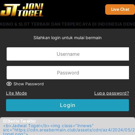
Live Chat
 & SLOT TERBAIK DAN TERPERCAYA DI INDONESIA DENGAN B
Silahkan login untuk mulai bermain
Show Password
Lite Mode
Lupa password?
Login
Berita Terakhir
<b>Jadwal Togel</b><img class="lnnews"
src="https://cdn.areabermain.club/assets/cdn/az4/2024/
togel.png">